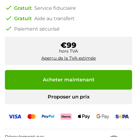
check
Gratuit
Service fiduciaire
check
Gratuit
Aide au transfert
check
Paiement sécurisé
€99
hors TVA
Aperçu de la TVA estimée
Acheter maintenant
Proposer un prix
Déroulement par