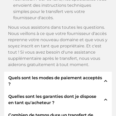
envoient des instructions techniques
simples pour le transfert vers votre
fournisseur d'accès.
Nous vous assistons dans toutes les questions.
Nous veillons à ce que votre fournisseur d'accès
reprenne votre nouveau domaine et que vous y
soyez inscrit en tant que propriétaire. Et c'est
tout ! Si vous avez besoin d'une assistance
supplémentaire après le transfert, nous vous
aiderons gratuitement à tout moment.
Quels sont les modes de paiement acceptés
expand_less
?
Quelles sont les garanties dont je dispose
Nous utilisons SEPA comme paiement anticipé
expand_less
en tant qu'acheteur ?
et utilisons STRIPE comme prestataire de
services de paiement pour les modes de
Combien de temps dure un transfert de
paiement disponibles tels que : Cartes de crédit,
En tant qu'acheteur, nous vous garantissons